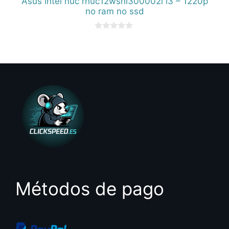
Asus intel nuc rnuc12wshi300002i i3 – 1220p
no ram no ssd
0
d
e
5
Métodos de pago