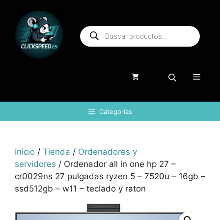
Saltar
al
Búsqueda
contenido
de
productos
Menú
Categorías
Inicio
/
Tienda
/
Ordenadores y
servidores
/ Ordenador all in one hp 27 –
cr0029ns 27 pulgadas ryzen 5 – 7520u – 16gb –
ssd512gb – w11 – teclado y raton