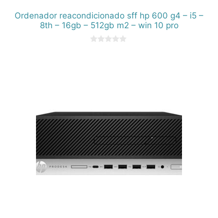
Ordenador reacondicionado sff hp 600 g4 – i5 –
8th – 16gb – 512gb m2 – win 10 pro
0
d
e
5