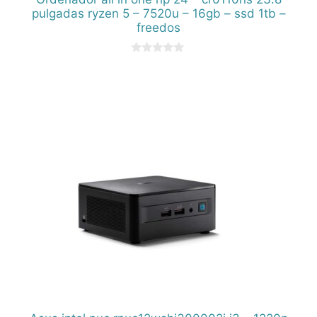
pulgadas ryzen 5 – 7520u – 16gb – ssd 1tb –
freedos
0
d
e
5