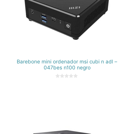
Barebone mini ordenador msi cubi n adl –
047bes n100 negro
0
d
e
5