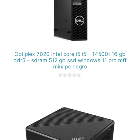
Optiplex 7020 intel core i5 i5 – 14500t 16 gb
ddr5 – sdram 512 gb ssd windows 11 pro mff
mini pc negro
0
d
e
5