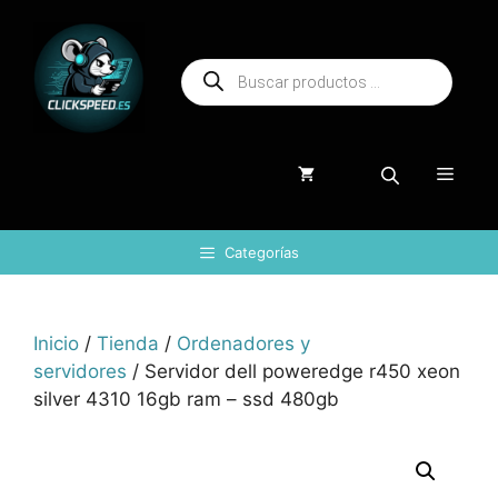
Saltar
al
Búsqueda
contenido
de
productos
Menú
Categorías
Inicio
/
Tienda
/
Ordenadores y
servidores
/ Servidor dell poweredge r450 xeon
silver 4310 16gb ram – ssd 480gb