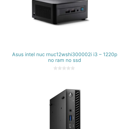
Asus intel nuc rnuc12wshi300002i i3 – 1220p
no ram no ssd
0
d
e
5