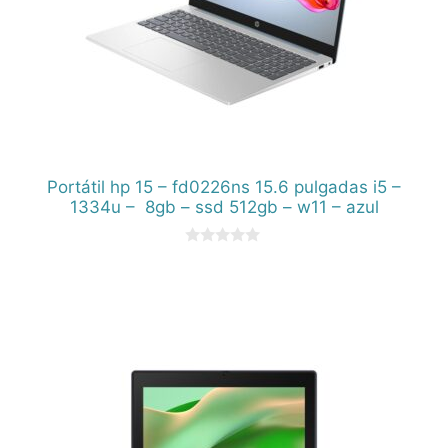
Portátil hp 15 – fd0226ns 15.6 pulgadas i5 –
1334u – 8gb – ssd 512gb – w11 – azul
0
d
e
5