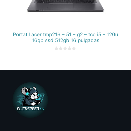
Portatil acer tmp216 – 51 – g2 – tco i5 – 120u
16gb ssd 512gb 16 pulgadas
0
d
e
5