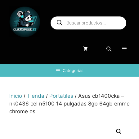
Saltar
al
Búsqueda
contenido
de
productos
Menú
Categorías
Inicio
/
Tienda
/
Portatiles
/ Asus cb1400cka –
nk0436 cel n5100 14 pulgadas 8gb 64gb emmc
chrome os