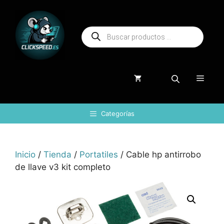
Saltar
al
Búsqueda
contenido
de
productos
Menú
Categorías
Inicio
/
Tienda
/
Portatiles
/ Cable hp antirrobo
de llave v3 kit completo