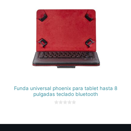
Funda universal phoenix para tablet hasta 8
pulgadas teclado bluetooth
0
d
e
5