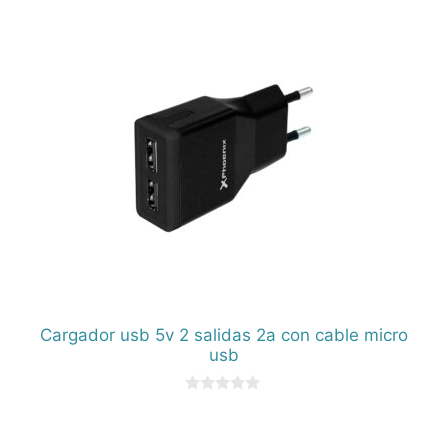
e
5
Cargador usb 5v 2 salidas 2a con cable micro
usb
0
d
e
5