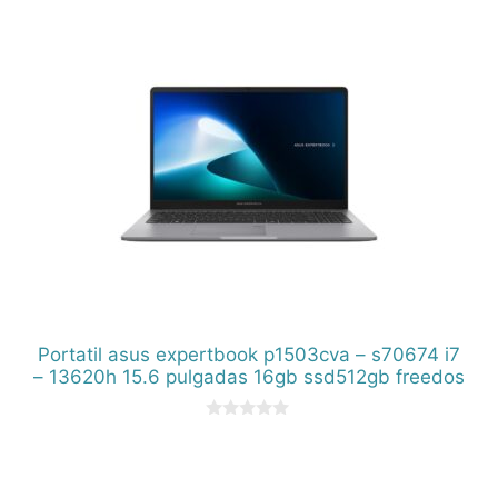
Portatil asus expertbook p1503cva – s70674 i7
– 13620h 15.6 pulgadas 16gb ssd512gb freedos
0
d
e
5