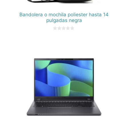
Bandolera o mochila poliester hasta 14
pulgadas negra
0
d
e
5