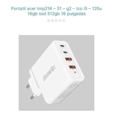
Portatil acer tmp216 – 51 – g2 – tco i5 – 120u
16gb ssd 512gb 16 pulgadas
0
d
e
5