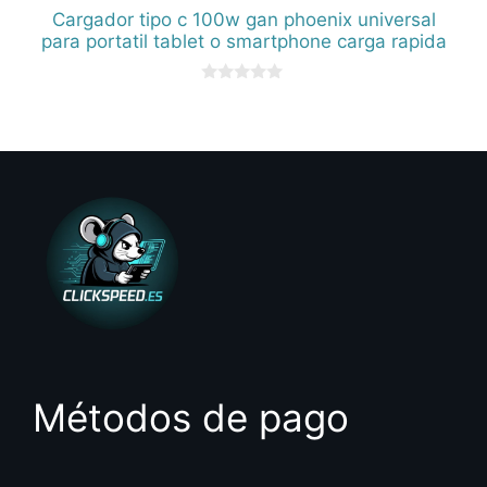
Cargador tipo c 100w gan phoenix universal
para portatil tablet o smartphone carga rapida
0
d
e
5
Métodos de pago