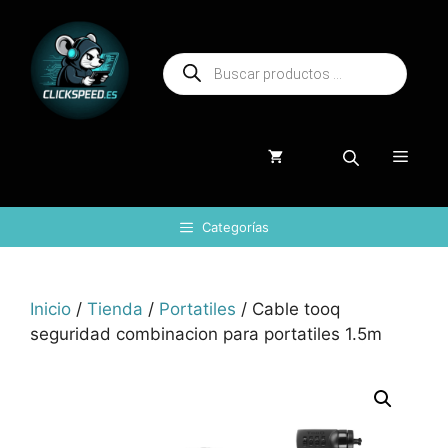
Saltar
al
Búsqueda
contenido
de
productos
Menú
Categorías
Inicio
/
Tienda
/
Portatiles
/ Cable tooq
seguridad combinacion para portatiles 1.5m