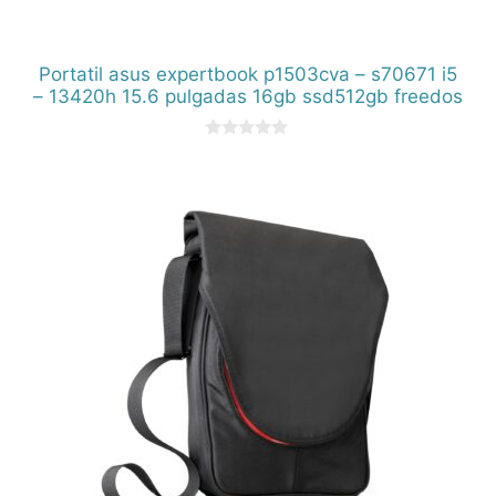
Portatil asus expertbook p1503cva – s70671 i5
– 13420h 15.6 pulgadas 16gb ssd512gb freedos
0
d
e
5