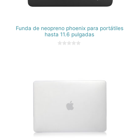
Funda de neopreno phoenix para portátiles
hasta 11.6 pulgadas
0
d
e
5