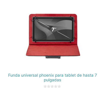
Funda universal phoenix para tablet de hasta 7
pulgadas
0
d
e
5