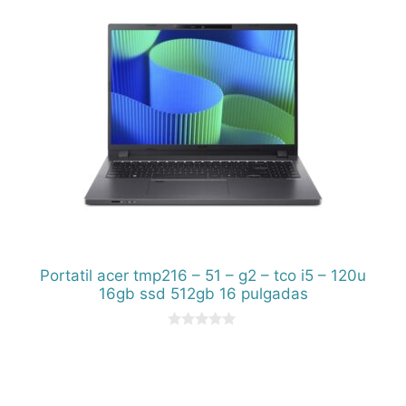
Portatil acer tmp216 – 51 – g2 – tco i5 – 120u
16gb ssd 512gb 16 pulgadas
0
d
e
5