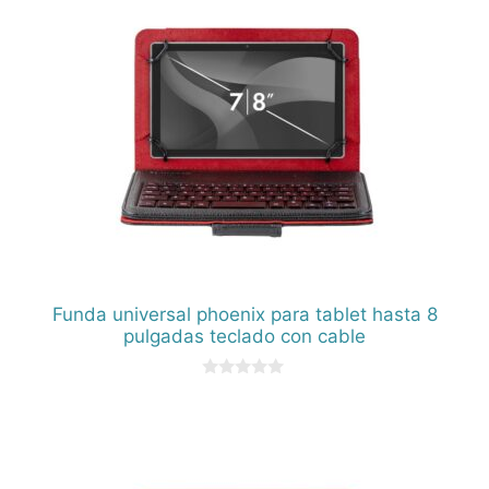
Funda universal phoenix para tablet hasta 8
pulgadas teclado con cable
0
d
e
5