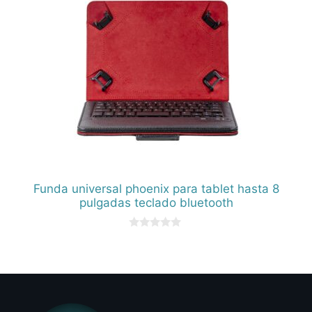
Funda universal phoenix para tablet hasta 8
pulgadas teclado bluetooth
0
d
e
5