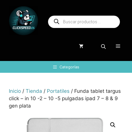
Saltar
al
Búsqueda
contenido
de
productos
Menú
Categorías
Inicio
/
Tienda
/
Portatiles
/ Funda tablet targus
click – in 10 -2 – 10 -5 pulgadas ipad 7 – 8 & 9
gen plata