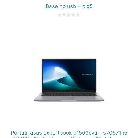
Base hp usb – c g5
0
d
e
5
Portatil asus expertbook p1503cva – s70671 i5