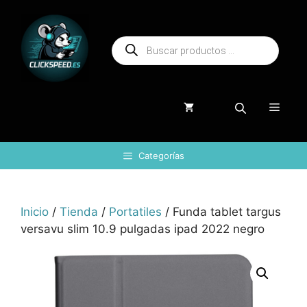
Saltar
al
Búsqueda
contenido
de
productos
Menú
Categorías
Inicio
/
Tienda
/
Portatiles
/ Funda tablet targus
versavu slim 10.9 pulgadas ipad 2022 negro