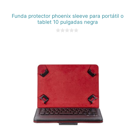
Funda protector phoenix sleeve para portátil o
tablet 10 pulgadas negra
0
d
e
5