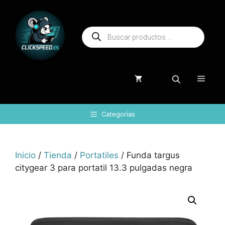
Saltar
al
Búsqueda
contenido
de
productos
Menú
Categorías
Inicio
/
Tienda
/
Portatiles
/ Funda targus
citygear 3 para portatil 13.3 pulgadas negra