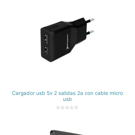
Cargador usb 5v 2 salidas 2a con cable micro
usb
0
d
e
5