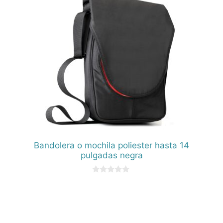
Bandolera o mochila poliester hasta 14
pulgadas negra
0
d
e
5