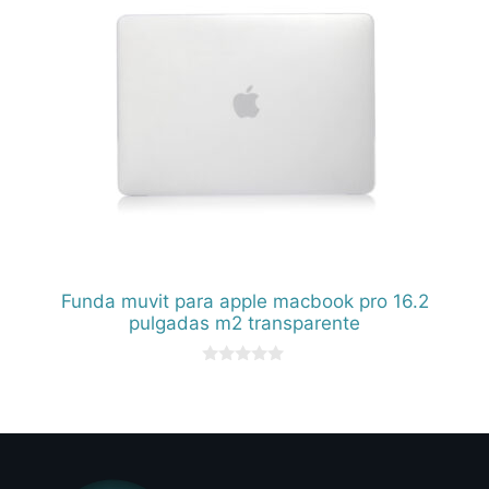
Funda muvit para apple macbook pro 16.2
pulgadas m2 transparente
0
d
e
5