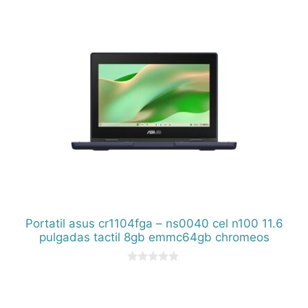
Portatil asus cr1104fga – ns0040 cel n100 11.6
pulgadas tactil 8gb emmc64gb chromeos
0
d
e
5