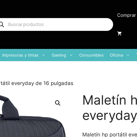
Comprar
squeda
oductos
Impresoras y tintas
Gaming
Consumibles
Oficina
rtátil everyday de 16 pulgadas
Maletín h
everyday
Maletín hp portátil ev