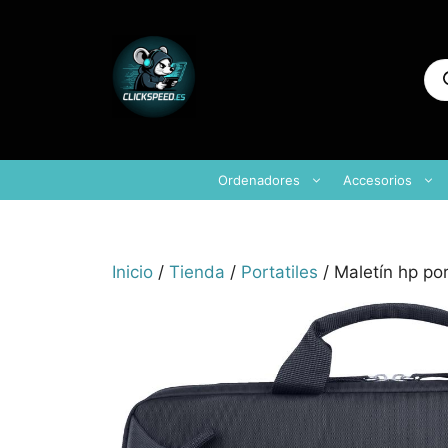
Saltar
al
contenido
Bú
de
pr
Ordenadores
Accesorios
Inicio
/
Tienda
/
Portatiles
/ Maletín hp po