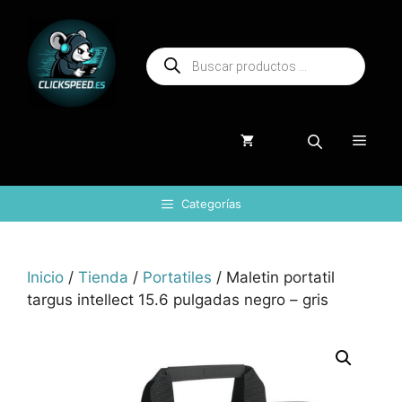
Saltar
al
Búsqueda
contenido
de
productos
Menú
Categorías
Inicio
/
Tienda
/
Portatiles
/ Maletin portatil
targus intellect 15.6 pulgadas negro – gris