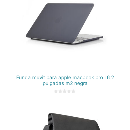
Funda muvit para apple macbook pro 16.2
pulgadas m2 negra
0
d
e
5