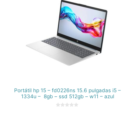
Portátil hp 15 – fd0226ns 15.6 pulgadas i5 –
1334u – 8gb – ssd 512gb – w11 – azul
0
d
e
5