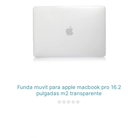
Funda muvit para apple macbook pro 16.2
pulgadas m2 transparente
0
d
e
5