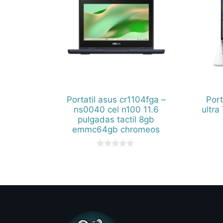
Portatil asus cr1104fga –
Port
ns0040 cel n100 11.6
ultra
pulgadas tactil 8gb
emmc64gb chromeos
0
d
e
5