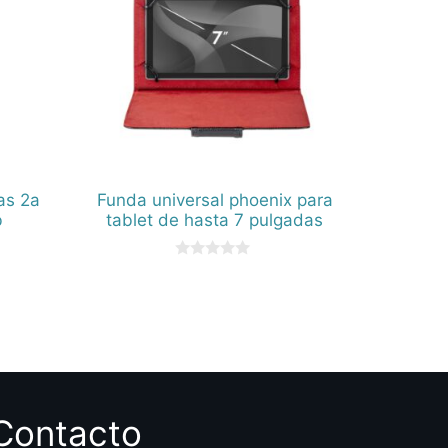
as 2a
Funda universal phoenix para
b
tablet de hasta 7 pulgadas
0
d
e
5
Contacto