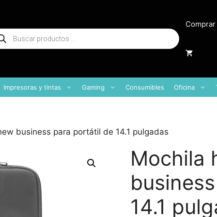
Comprar
squeda
oductos
Impresoras y tintas
Gaming
Consumibles
Oficina
new business para portátil de 14.1 pulgadas
Mochila 
business 
14.1 pul