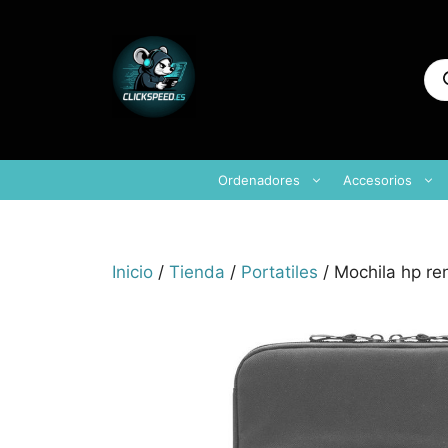
Saltar
al
contenido
Bú
de
pr
Ordenadores
Accesorios
Inicio
/
Tienda
/
Portatiles
/ Mochila hp re