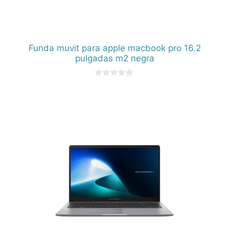
Funda muvit para apple macbook pro 16.2
pulgadas m2 negra
0
d
e
5