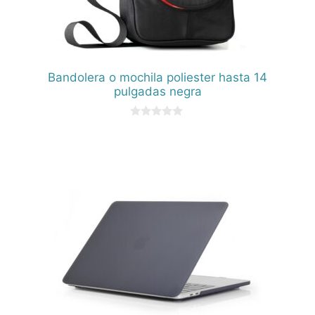
Bandolera o mochila poliester hasta 14
pulgadas negra
0
d
e
5