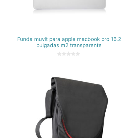
Funda muvit para apple macbook pro 16.2
pulgadas m2 transparente
0
d
e
5