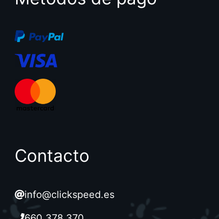
Contacto
info@clickspeed.es
660 378 370