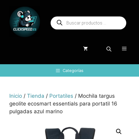
Saltar
al
Búsqueda
contenido
de
productos
Menú
Categorías
Inicio
/
Tienda
/
Portatiles
/ Mochila targus
geolite ecosmart essentials para portatil 16
pulgadas azul marino