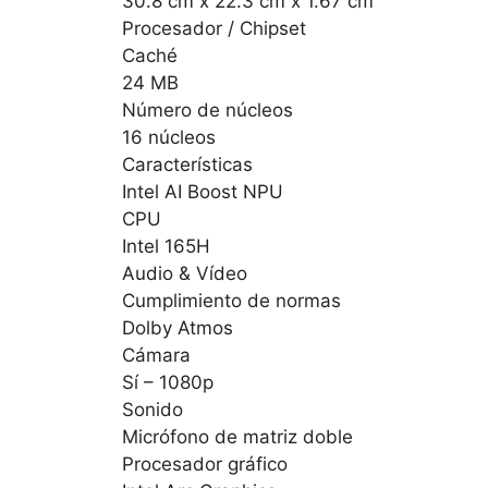
30.8 cm x 22.3 cm x 1.67 cm
Procesador / Chipset
Caché
24 MB
Número de núcleos
16 núcleos
Características
Intel AI Boost NPU
CPU
Intel 165H
Audio & Vídeo
Cumplimiento de normas
Dolby Atmos
Cámara
Sí – 1080p
Sonido
Micrófono de matriz doble
Procesador gráfico