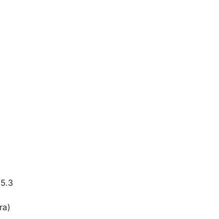
 5.3
ra)