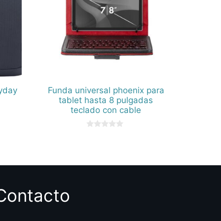
ryday
Funda universal phoenix para
tablet hasta 8 pulgadas
teclado con cable
0
d
e
5
Contacto