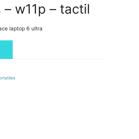
– w11p – tactil
ace laptop 6 ultra
rtatiles