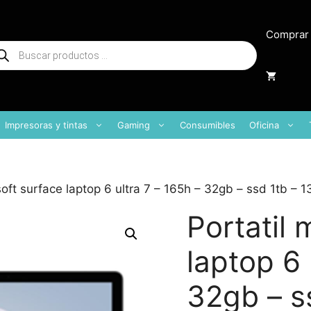
Comprar
squeda
oductos
Impresoras y tintas
Gaming
Consumibles
Oficina
soft surface laptop 6 ultra 7 – 165h – 32gb – ssd 1tb – 1
Portatil 
laptop 6 
32gb – s