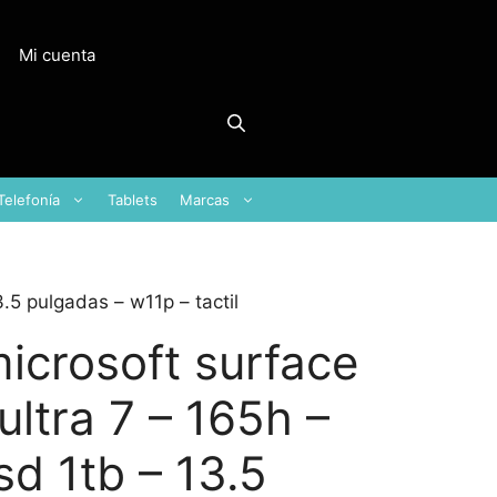
Mi cuenta
Telefonía
Tablets
Marcas
3.5 pulgadas – w11p – tactil
microsoft surface
ultra 7 – 165h –
sd 1tb – 13.5