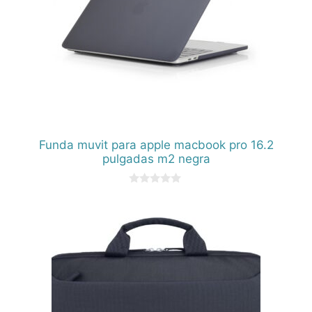
Funda muvit para apple macbook pro 16.2
pulgadas m2 negra
0
d
e
5