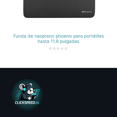
Funda de neopreno phoenix para portátiles
hasta 11.6 pulgadas
0
d
e
5