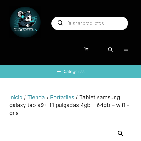
Saltar
al
Búsqueda
contenido
de
productos
Menú
Categorías
Inicio
/
Tienda
/
Portatiles
/ Tablet samsung
galaxy tab a9+ 11 pulgadas 4gb – 64gb – wifi –
gris