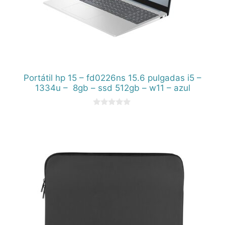
Portátil hp 15 – fd0226ns 15.6 pulgadas i5 –
1334u – 8gb – ssd 512gb – w11 – azul
0
d
e
5