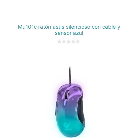
Mu101c ratón asus silencioso con cable y
sensor azul
0
d
e
5