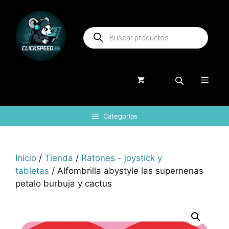
Saltar
al
Búsqueda
contenido
de
productos
Menú
Categorías
Inicio
/
Tienda
/
Ratones - joystick y
tabletas
/ Alfombrilla abystyle las supernenas
petalo burbuja y cactus