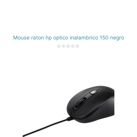
Mouse raton hp optico inalambrico 150 negro
0
d
e
5