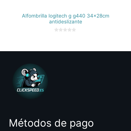
Alfombrilla logitech g g440 34x28cm
antideslizante
0
d
e
5
Métodos de pago