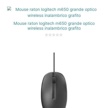
d
e
5
Mouse raton logitech m650 grande optico
wireless inalambrico grafito
0
d
e
5