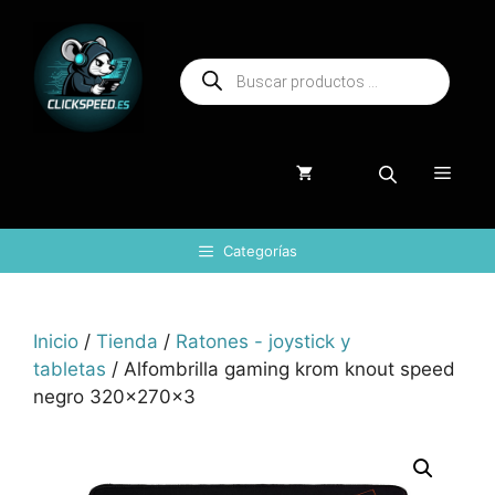
Saltar
al
Búsqueda
contenido
de
productos
Menú
Categorías
Inicio
/
Tienda
/
Ratones - joystick y
tabletas
/ Alfombrilla gaming krom knout speed
negro 320x270x3