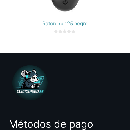
Raton hp 125 negro
0
d
e
5
Métodos de pago