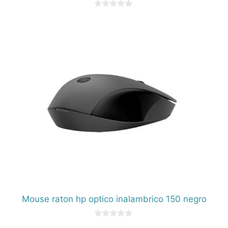
0
d
e
5
Mouse raton hp optico inalambrico 150 negro
0