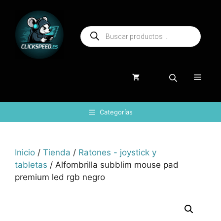
Saltar
al
Búsqueda
contenido
de
productos
Menú
Categorías
Inicio
/
Tienda
/
Ratones - joystick y
tabletas
/ Alfombrilla subblim mouse pad
premium led rgb negro