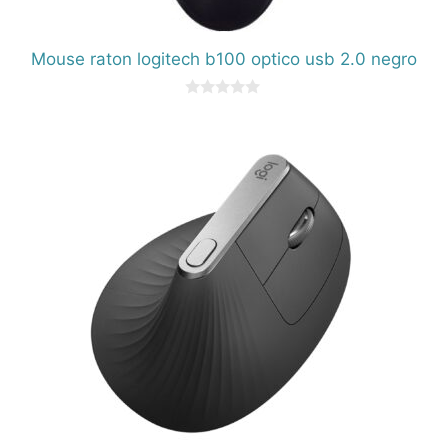
Mouse raton logitech b100 optico usb 2.0 negro
0
d
e
5