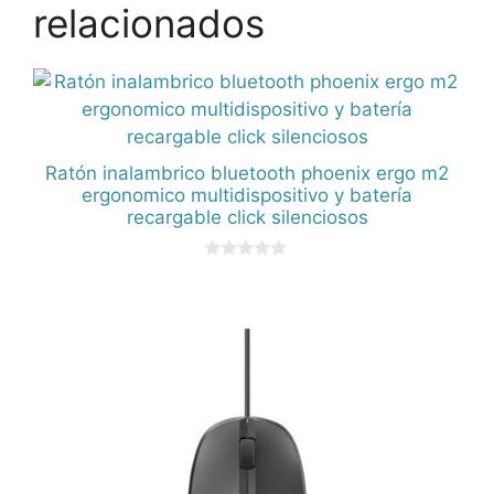
relacionados
Ratón inalambrico bluetooth phoenix ergo m2
ergonomico multidispositivo y batería
recargable click silenciosos
0
d
e
5