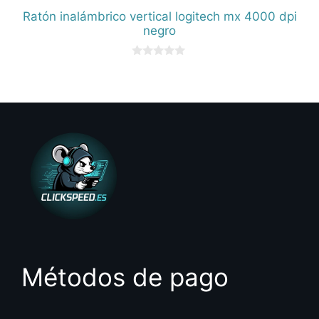
Ratón inalámbrico vertical logitech mx 4000 dpi
negro
0
d
e
5
Métodos de pago