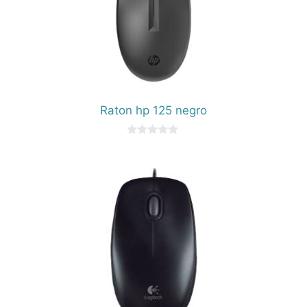
Raton hp 125 negro
0
d
e
5