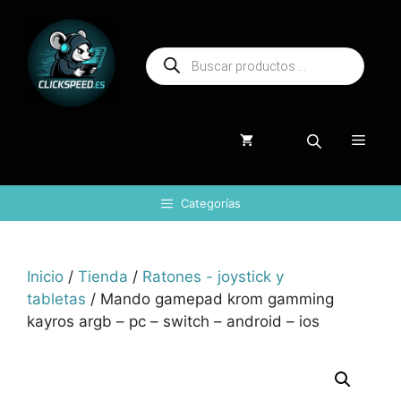
Saltar
al
Búsqueda
contenido
de
productos
Menú
Categorías
Inicio
/
Tienda
/
Ratones - joystick y
tabletas
/ Mando gamepad krom gamming
kayros argb – pc – switch – android – ios