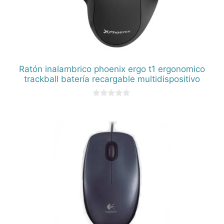
Ratón inalambrico phoenix ergo t1 ergonomico
trackball batería recargable multidispositivo
0
d
e
5