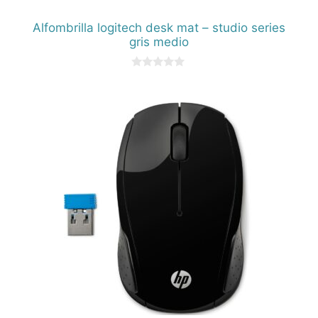
Alfombrilla logitech desk mat – studio series
gris medio
0
d
e
5