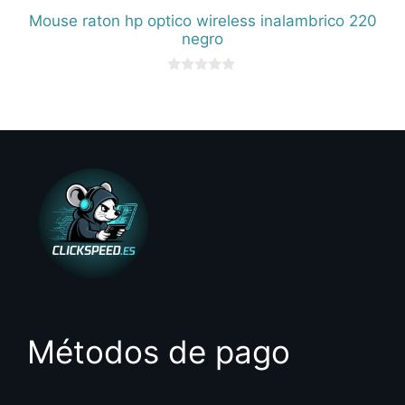
Mouse raton hp optico wireless inalambrico 220
negro
0
d
e
5
Métodos de pago