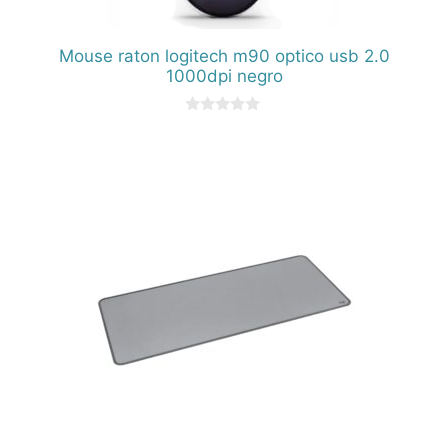
Mouse raton logitech m90 optico usb 2.0
1000dpi negro
0
d
e
5