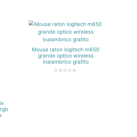
Mouse raton logitech m650
grande optico wireless
inalambrico grafito
0
d
e
5
ix
 rgb
e