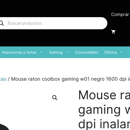
Comprar
squeda
oductos
Impresoras y tintas
Gaming
Consumibles
Oficina
tas
/ Mouse raton coolbox gaming w01 negro 1600 dpi i
Mouse ra
gaming 
dpi inal