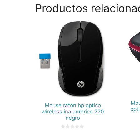
Productos relaciona
Mou
Mouse raton hp optico
opt
wireless inalambrico 220
negro
0
d