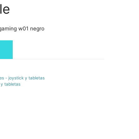
le
gaming w01 negro
s - joystick y tabletas
 y tabletas