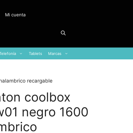
Mi cuenta
Telefonía
Tablets
Marcas
nalambrico recargable
ton coolbox
w01 negro 1600
ambrico