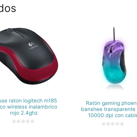
dos
se raton logitech m185
Ratón gaming phoen
ico wireless inalambrico
banshee transparente
rojo 2.4ghz
10000 dpi con cabl
0
0
d
d
e