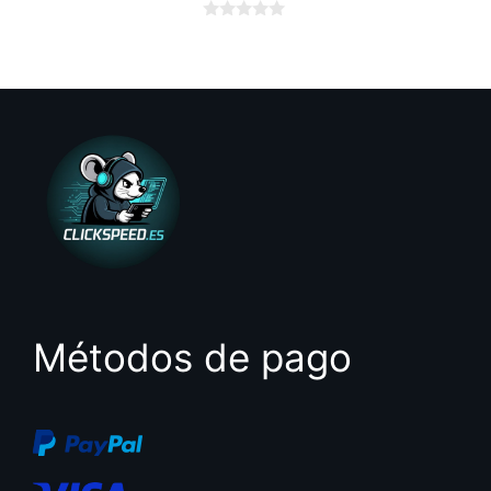
0
d
e
5
Métodos de pago