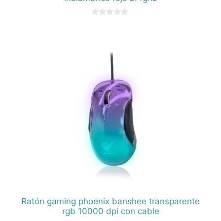
0
d
e
5
Ratón gaming phoenix banshee transparente
rgb 10000 dpi con cable