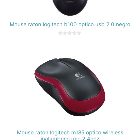
Mouse raton logitech b100 optico usb 2.0 negro
0
d
e
5
Mouse raton logitech m185 optico wireless
inalambrico rojo 2.4ghz