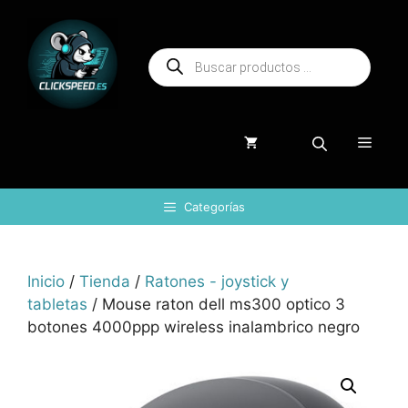
Saltar
al
Búsqueda
contenido
de
productos
Menú
Categorías
Inicio
/
Tienda
/
Ratones - joystick y
tabletas
/ Mouse raton dell ms300 optico 3
botones 4000ppp wireless inalambrico negro