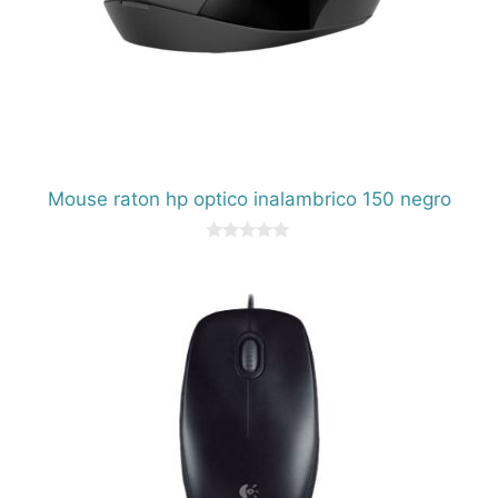
Mouse raton hp optico inalambrico 150 negro
0
d
e
5