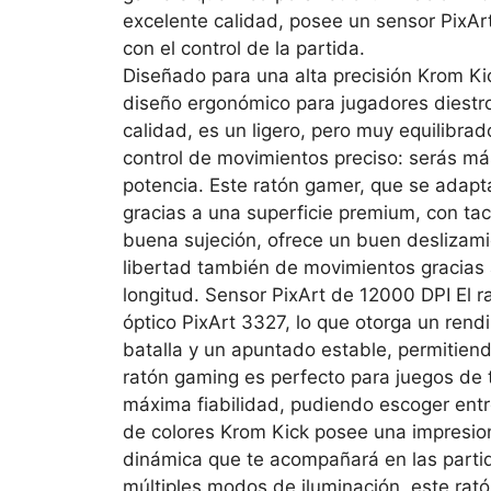
excelente calidad, posee un sensor PixAr
con el control de la partida.
Diseñado para una alta precisión Krom Kic
diseño ergonómico para jugadores diestro
calidad, es un ligero, pero muy equilibr
control de movimientos preciso: serás m
potencia. Este ratón gamer, que se adapt
gracias a una superficie premium, con tac
buena sujeción, ofrece un buen deslizam
libertad también de movimientos gracias
longitud. Sensor PixArt de 12000 DPI El 
óptico PixArt 3327, lo que otorga un ren
batalla y un apuntado estable, permitiend
ratón gaming es perfecto para juegos de 
máxima fiabilidad, pudiendo escoger entre
de colores Krom Kick posee una impresio
dinámica que te acompañará en las parti
múltiples modos de iluminación, este rat