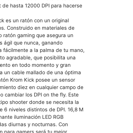
t de hasta 12000 DPI para hacerse
k es un ratón con un original
s. Construido en materiales de
ado ratón gaming que asegura un
ás ágil que nunca, ganando
a fácilmente a la palma de tu mano,
to agradable, que posibilita una
iento en todo momento y gran
 a un cable mallado de una óptima
ratón Krom Kick posee un sensor
dimiento diez en cualquier campo de
o cambiar los DPI on the fly. Este
tipo shooter donde se necesita la
 6 niveles distintos de DPI. 16,8 M
nante iluminación LED RGB
das diurnas y nocturnas. Con
ón para gamers será tu mejor