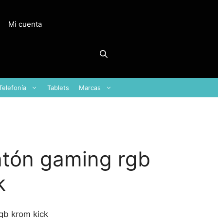
Mi cuenta
Telefonía
Tablets
Marcas
tón gaming rgb
k
gb krom kick