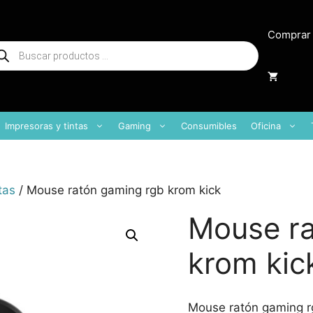
Comprar
squeda
oductos
Impresoras y tintas
Gaming
Consumibles
Oficina
tas
/ Mouse ratón gaming rgb krom kick
Mouse ra
krom kic
Mouse ratón gaming r