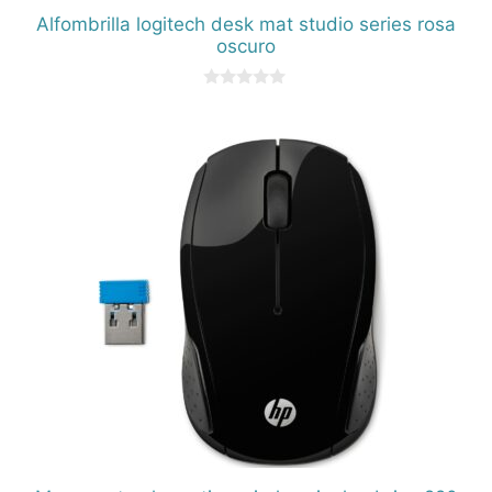
Alfombrilla logitech desk mat studio series rosa
oscuro
0
d
e
5