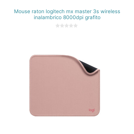
Mouse raton logitech mx master 3s wireless
inalambrico 8000dpi grafito
0
d
e
5