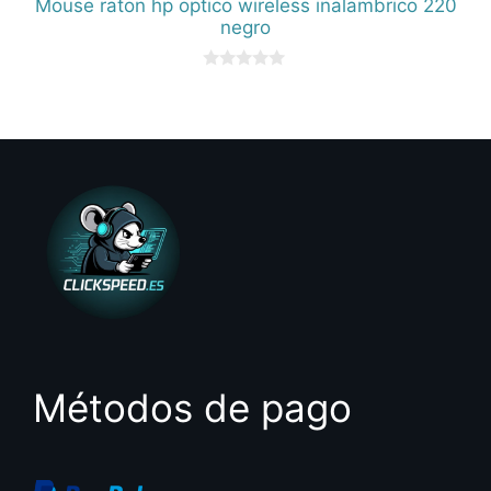
Mouse raton hp optico wireless inalambrico 220
negro
0
d
e
5
Métodos de pago