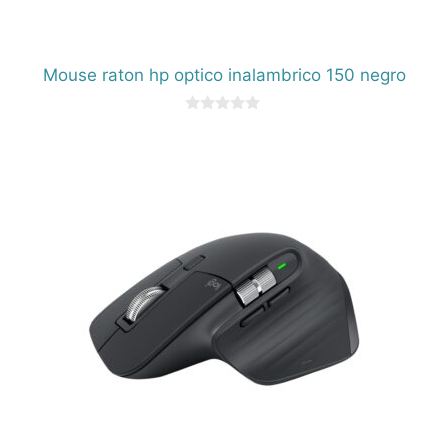
Mouse raton hp optico inalambrico 150 negro
0
d
e
5