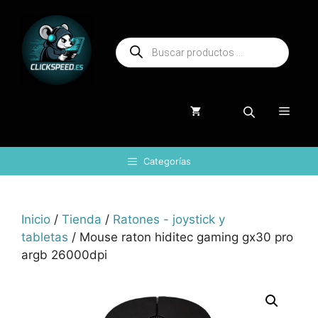
Saltar
al
Búsqueda
contenido
de
productos
Menú
Categorías
Inicio
/
Tienda
/
Ratones - joystick y
tabletas
/ Mouse raton hiditec gaming gx30 pro
argb 26000dpi