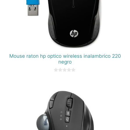
Mouse raton hp optico wireless inalambrico 220
negro
0
d
e
5