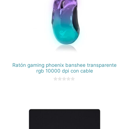
Ratón gaming phoenix banshee transparente
rgb 10000 dpi con cable
0
d
e
5