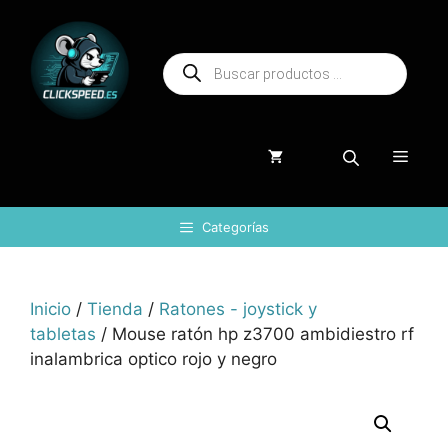
Saltar
al
Búsqueda
contenido
de
productos
Menú
Categorías
Inicio
/
Tienda
/
Ratones - joystick y
tabletas
/ Mouse ratón hp z3700 ambidiestro rf
inalambrica optico rojo y negro