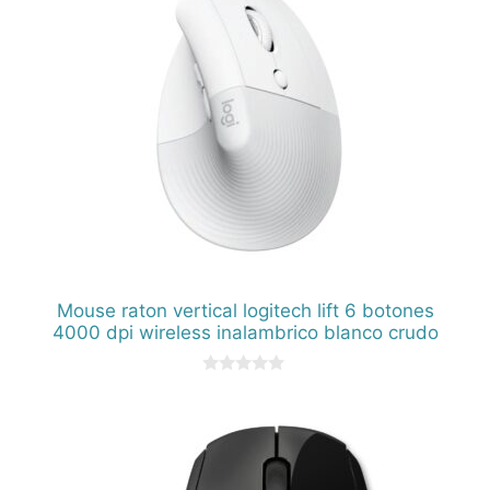
Mouse raton vertical logitech lift 6 botones
4000 dpi wireless inalambrico blanco crudo
0
d
e
5