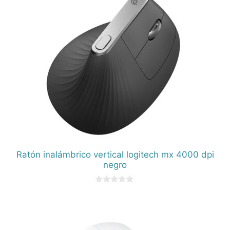
Ratón inalámbrico vertical logitech mx 4000 dpi
negro
0
d
e
5