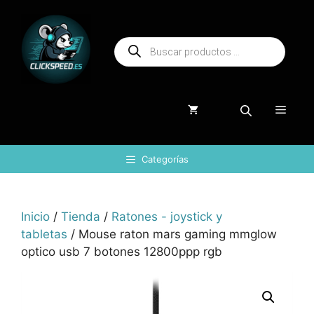
Saltar
al
Búsqueda
contenido
de
productos
Menú
Categorías
Inicio
/
Tienda
/
Ratones - joystick y
tabletas
/ Mouse raton mars gaming mmglow
optico usb 7 botones 12800ppp rgb