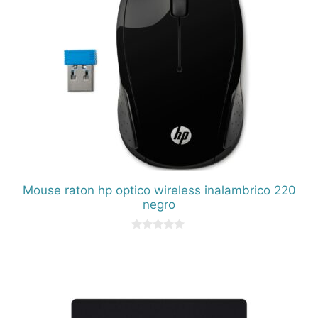
Mouse raton hp optico wireless inalambrico 220
negro
0
d
e
5