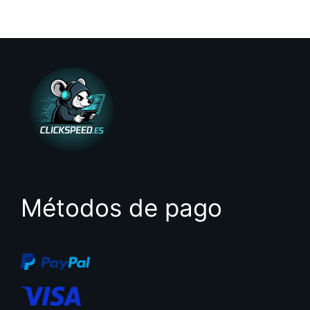
0
d
e
5
Métodos de pago