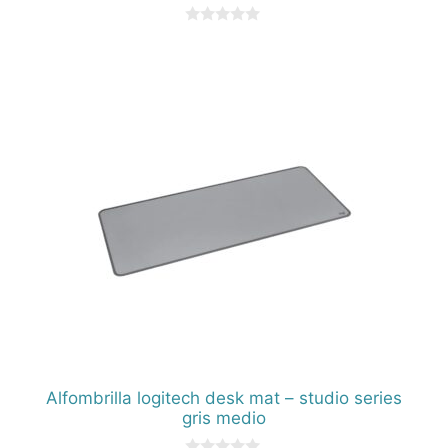
0
d
e
5
Alfombrilla logitech desk mat – studio series
gris medio