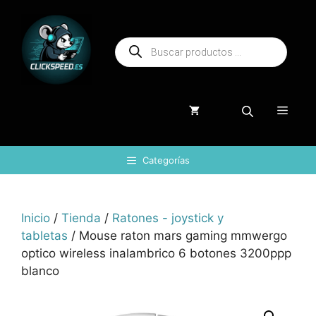
Saltar
al
Búsqueda
contenido
de
productos
Menú
Categorías
Inicio
/
Tienda
/
Ratones - joystick y
tabletas
/ Mouse raton mars gaming mmwergo
optico wireless inalambrico 6 botones 3200ppp
blanco