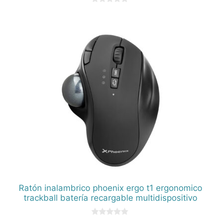
0
d
e
5
Ratón inalambrico phoenix ergo t1 ergonomico
trackball batería recargable multidispositivo