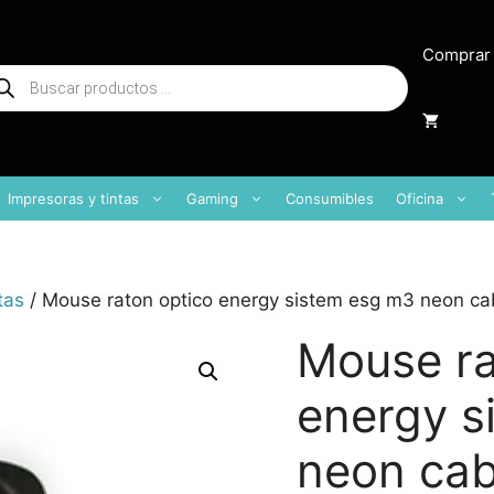
Comprar
squeda
oductos
Impresoras y tintas
Gaming
Consumibles
Oficina
tas
/ Mouse raton optico energy sistem esg m3 neon cab
Mouse ra
energy s
neon cab