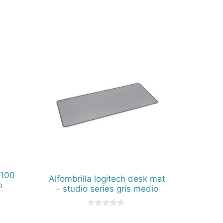
b100
Alfombrilla logitech desk mat
o
– studio series gris medio
0
d