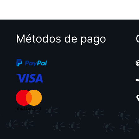
d
5
e
5
Métodos de pago