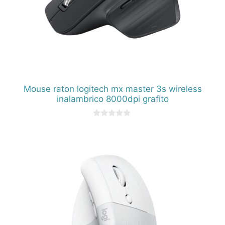
Mouse raton logitech mx master 3s wireless
inalambrico 8000dpi grafito
0
d
e
5