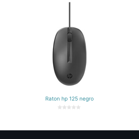
Raton hp 125 negro
0
d
e
5