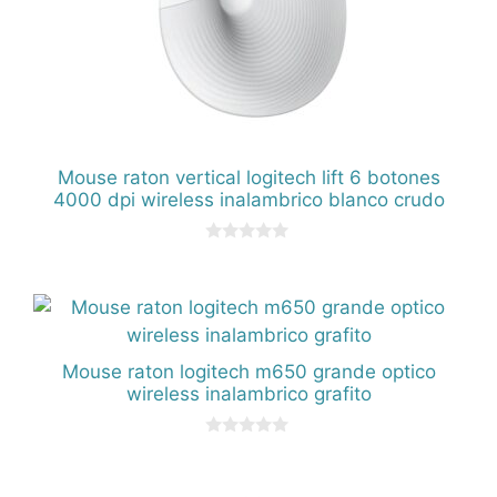
Mouse raton vertical logitech lift 6 botones
4000 dpi wireless inalambrico blanco crudo
0
d
e
5
Mouse raton logitech m650 grande optico
wireless inalambrico grafito
0
d
e
5