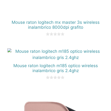
Mouse raton logitech mx master 3s wireless
inalambrico 8000dpi grafito
0
d
e
5
Mouse raton logitech m185 optico wireless
inalambrico gris 2.4ghz
0
d
e
5