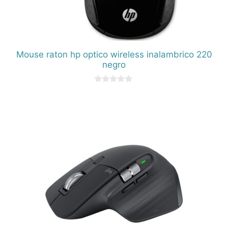
Mouse raton hp optico wireless inalambrico 220
negro
0
d
e
5