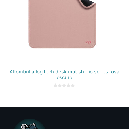
Alfombrilla logitech desk mat studio series rosa
oscuro
0
d
e
5