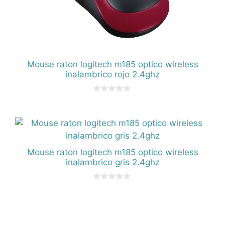
Mouse raton logitech m185 optico wireless
inalambrico rojo 2.4ghz
0
d
e
5
Mouse raton logitech m185 optico wireless
inalambrico gris 2.4ghz
0
d
e
5