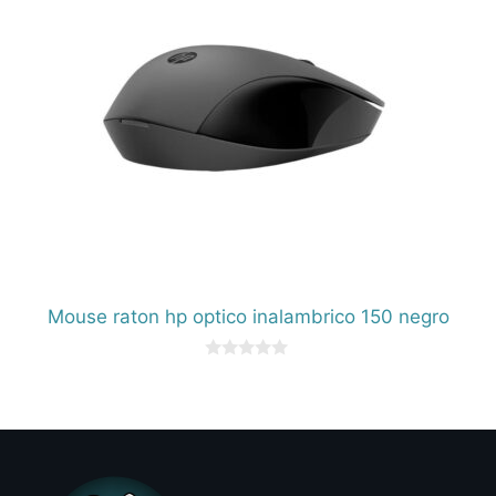
Mouse raton hp optico inalambrico 150 negro
0
d
e
5