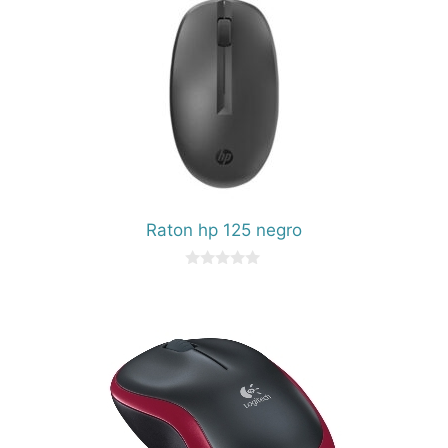
Raton hp 125 negro
0
d
e
5