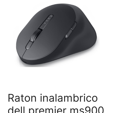
Raton inalambrico
dell premier ms900