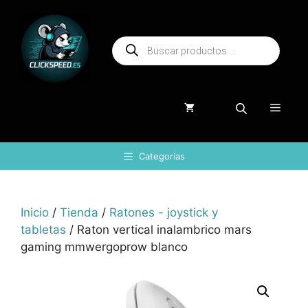
Saltar
al
Búsqueda
contenido
de
productos
Menú
Categorías
Inicio
/
Tienda
/
Ratones - joystick y
tabletas
/ Raton vertical inalambrico mars
gaming mmwergoprow blanco