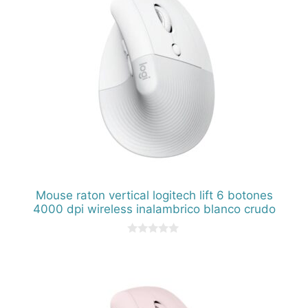
Mouse raton vertical logitech lift 6 botones
4000 dpi wireless inalambrico blanco crudo
0
d
e
5