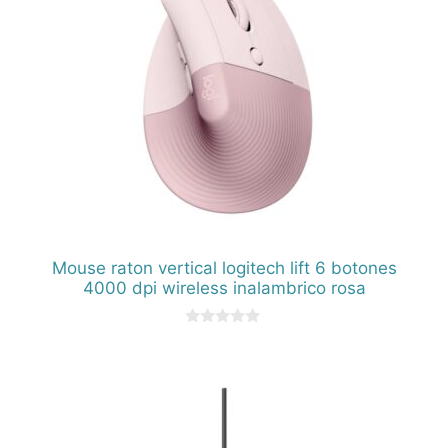
Mouse raton vertical logitech lift 6 botones
4000 dpi wireless inalambrico rosa
0
d
e
5