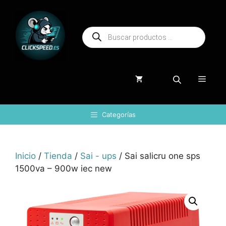
Saltar
al
Búsqueda
contenido
de
productos
Menú
Categorías
Inicio
/
Tienda
/
Sai - ups
/ Sai salicru one sps
1500va – 900w iec new