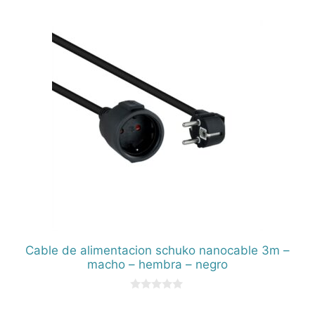
d
e
5
Cable de alimentacion schuko nanocable 3m –
macho – hembra – negro
0
d