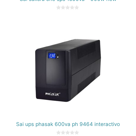
0
d
e
5
Sai ups phasak 600va ph 9464 interactivo