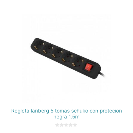
0
d
e
5
Regleta lanberg 5 tomas schuko con protecion
negra 1.5m
0