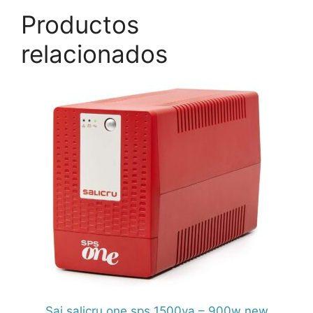
Productos
relacionados
Sai salicru one sps 1500va – 900w new