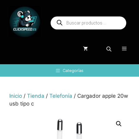
Saltar
al
Búsqueda
contenido
de
productos
Menú
Categorías
Inicio
/
Tienda
/
Telefonía
/ Cargador apple 20w
usb tipo c