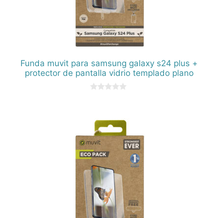
Funda muvit para samsung galaxy s24 plus +
protector de pantalla vidrio templado plano
0
d
e
5