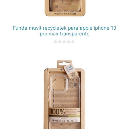
Funda muvit recycletek para apple iphone 13
pro max transparente
0
d
e
5