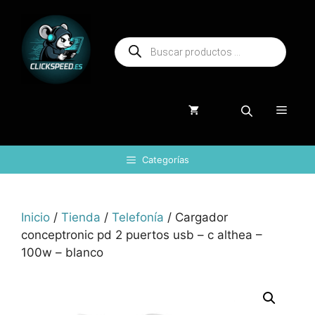
Saltar
al
Búsqueda
contenido
de
productos
Menú
Categorías
Inicio
/
Tienda
/
Telefonía
/ Cargador
conceptronic pd 2 puertos usb – c althea –
100w – blanco