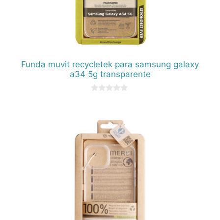
Funda muvit recycletek para samsung galaxy
a34 5g transparente
0
d
e
5