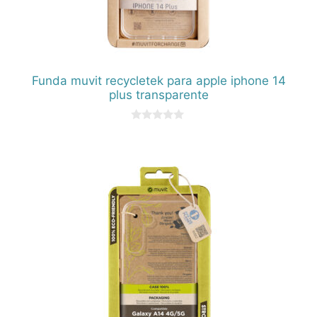
Funda muvit recycletek para apple iphone 14
plus transparente
0
d
e
5