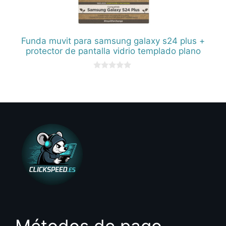
Funda muvit para samsung galaxy s24 plus +
protector de pantalla vidrio templado plano
0
d
e
5
Métodos de pago