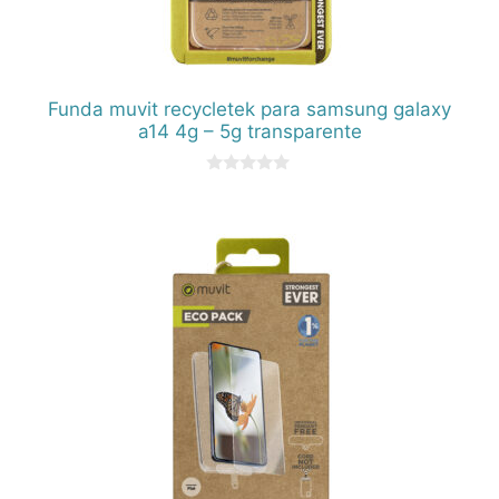
Funda muvit recycletek para samsung galaxy
a14 4g – 5g transparente
0
d
e
5