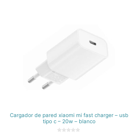
0
d
e
5
Cargador de pared xiaomi mi fast charger – usb
tipo c – 20w – blanco
0