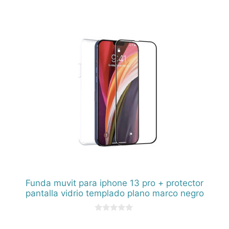
d
e
5
Funda muvit para iphone 13 pro + protector
pantalla vidrio templado plano marco negro
0
d