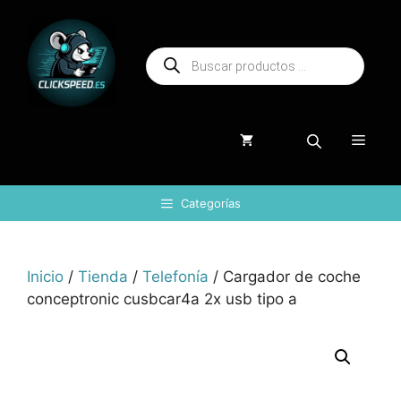
Saltar
al
Búsqueda
contenido
de
productos
Menú
Categorías
Inicio
/
Tienda
/
Telefonía
/ Cargador de coche
conceptronic cusbcar4a 2x usb tipo a