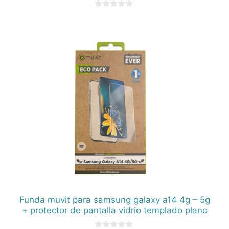
0
d
e
5
Funda muvit para samsung galaxy a14 4g – 5g
+ protector de pantalla vidrio templado plano