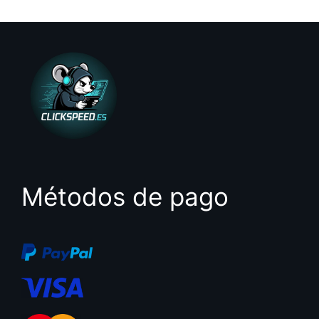
e
5
Métodos de pago