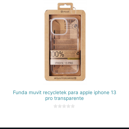
5
Funda muvit recycletek para apple iphone 13
pro transparente
0
d
e
5