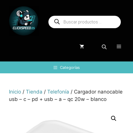
Saltar
al
Búsqueda
contenido
de
productos
Menú
Categorías
Inicio
/
Tienda
/
Telefonía
/ Cargador nanocable
usb – c – pd + usb – a – qc 20w – blanco