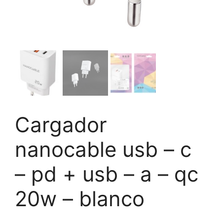
Cargador
nanocable usb – c
– pd + usb – a – qc
20w – blanco