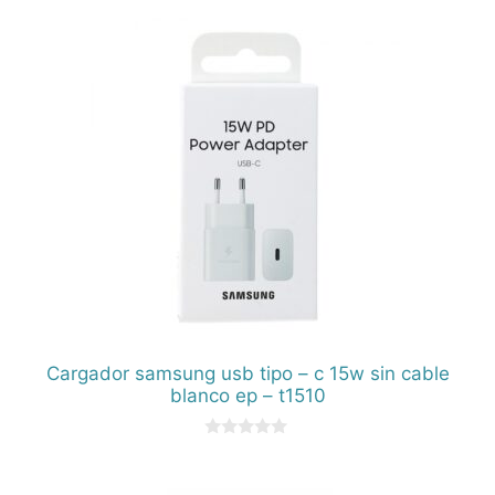
e
5
Cargador samsung usb tipo – c 15w sin cable
blanco ep – t1510
0
d
e