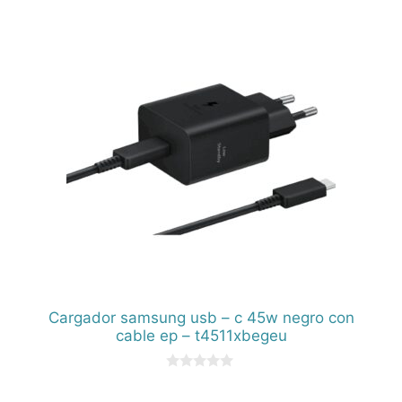
d
e
5
Cargador samsung usb – c 45w negro con
cable ep – t4511xbegeu
0
d