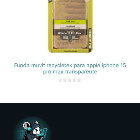
Funda muvit recycletek para apple iphone 15
pro max transparente
0
d
e
5