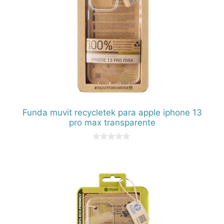
Funda muvit recycletek para apple iphone 13
pro max transparente
0
d
e
5