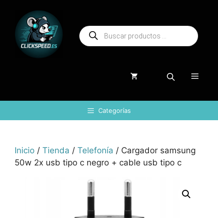
Saltar
al
Búsqueda
contenido
de
productos
Menú
Categorías
Inicio
/
Tienda
/
Telefonía
/ Cargador samsung
50w 2x usb tipo c negro + cable usb tipo c