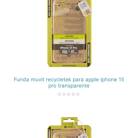
Funda muvit recycletek para apple iphone 15
pro transparente
0
d
e
5