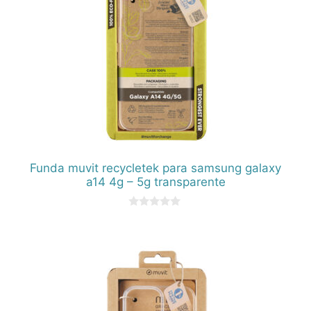
Funda muvit recycletek para samsung galaxy
a14 4g – 5g transparente
0
d
e
5