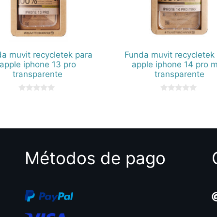
a muvit recycletek para
Funda muvit recycletek
apple iphone 13 pro
apple iphone 14 pro 
transparente
transparente
0
0
d
d
e
e
5
5
Métodos de pago