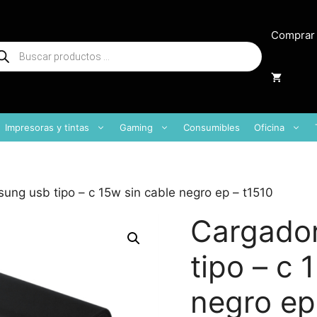
Comprar
squeda
oductos
Impresoras y tintas
Gaming
Consumibles
Oficina
ung usb tipo – c 15w sin cable negro ep – t1510
Cargado
tipo – c 
negro ep