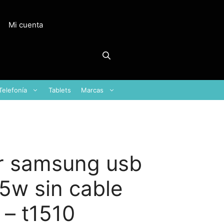
Mi cuenta
Telefonía
Tablets
Marcas
r samsung usb
15w sin cable
 – t1510