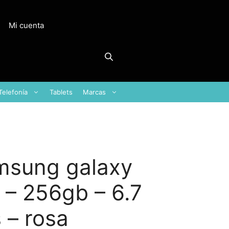
Mi cuenta
Telefonía
Tablets
Marcas
msung galaxy
 – 256gb – 6.7
 – rosa