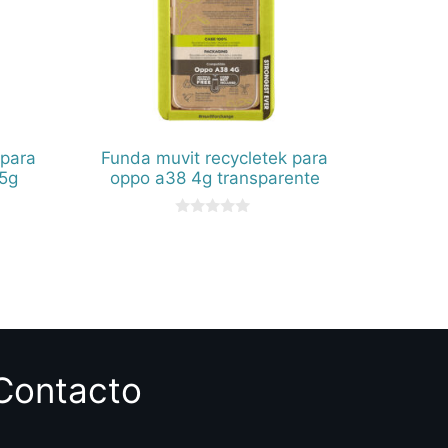
 para
Funda muvit recycletek para
5g
oppo a38 4g transparente
0
d
e
5
Contacto