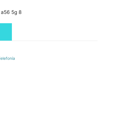
 a56 5g 8
elefonía