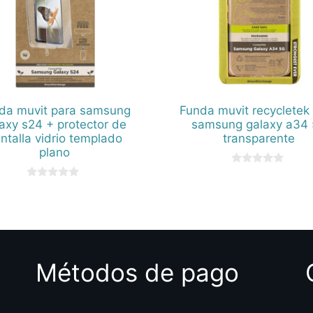
da muvit para samsung
Funda muvit recycletek
axy s24 + protector de
samsung galaxy a34 
ntalla vidrio templado
transparente
plano
0
d
0
e
d
5
e
5
Métodos de pago