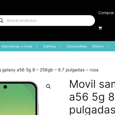
Comprar
squeda
oductos
Impresoras y tintas
Gaming
Consumibles
Oficina
 galaxy a56 5g 8 – 256gb – 6.7 pulgadas – rosa
Movil sa
a56 5g 8
pulgadas