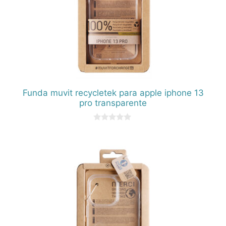
Funda muvit recycletek para apple iphone 13
pro transparente
0
d
e
5