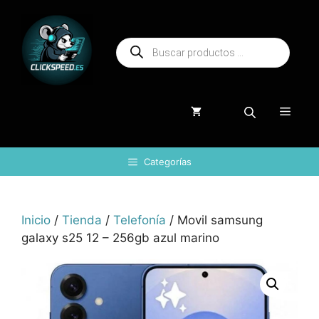
Saltar
al
Búsqueda
contenido
de
productos
Menú
Categorías
Inicio
/
Tienda
/
Telefonía
/ Movil samsung
galaxy s25 12 – 256gb azul marino