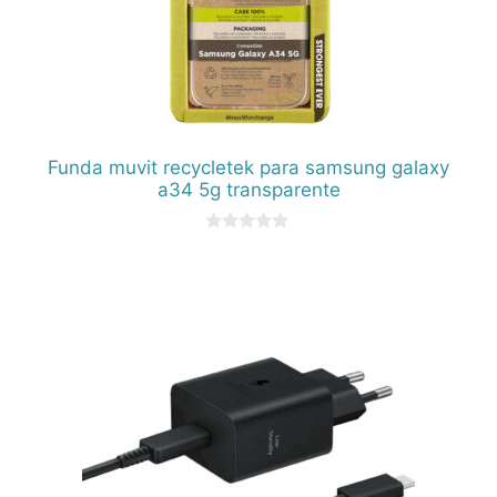
Funda muvit recycletek para samsung galaxy
a34 5g transparente
0
d
e
5