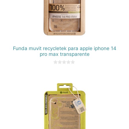
Funda muvit recycletek para apple iphone 14
pro max transparente
0
d
e
5