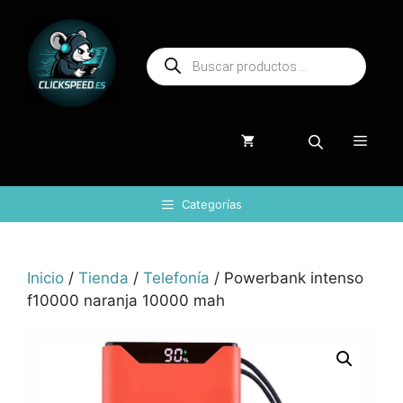
Saltar
al
Búsqueda
contenido
de
productos
Menú
Categorías
Inicio
/
Tienda
/
Telefonía
/ Powerbank intenso
f10000 naranja 10000 mah