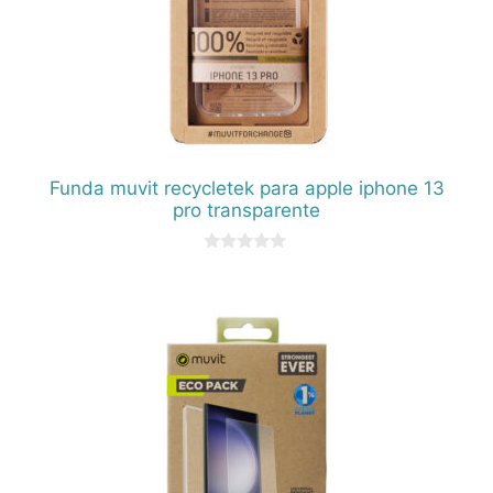
Funda muvit recycletek para apple iphone 13
pro transparente
0
d
e
5