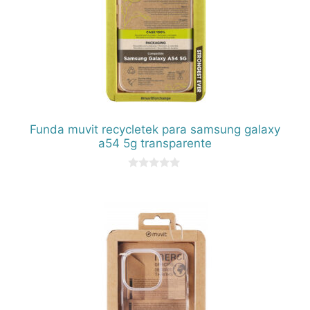
Funda muvit recycletek para samsung galaxy
a54 5g transparente
0
d
e
5