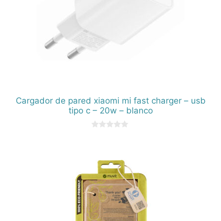
Cargador de pared xiaomi mi fast charger – usb
tipo c – 20w – blanco
0
d
e
5