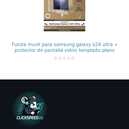
Funda muvit para samsung galaxy s24 ultra +
protector de pantalla vidrio templado plano
0
d
e
5