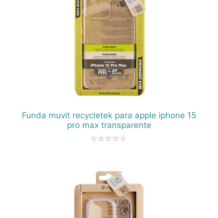
Funda muvit recycletek para apple iphone 15
pro max transparente
0
d
e
5