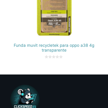
Funda muvit recycletek para oppo a38 4g
transparente
0
d
e
5