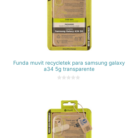
Funda muvit recycletek para samsung galaxy
a34 5g transparente
0
d
e
5