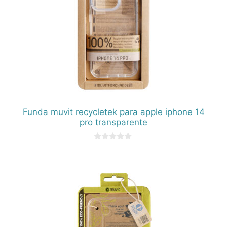
Funda muvit recycletek para apple iphone 14
pro transparente
0
d
e
5