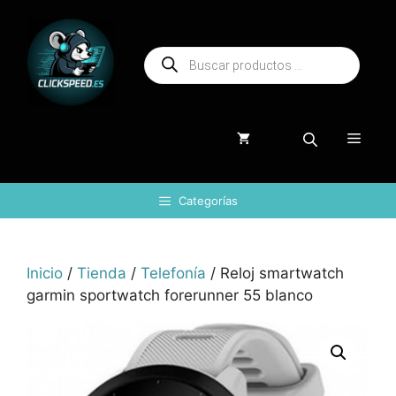
Saltar
al
Búsqueda
contenido
de
productos
Menú
Categorías
Inicio
/
Tienda
/
Telefonía
/ Reloj smartwatch
garmin sportwatch forerunner 55 blanco