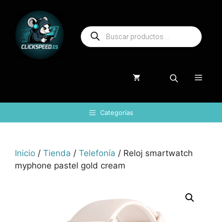
Saltar
al
Búsqueda
contenido
de
productos
Menú
Categorías
Inicio
/
Tienda
/
Telefonía
/ Reloj smartwatch
myphone pastel gold cream