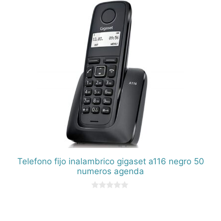
5
Telefono fijo inalambrico gigaset a116 negro 50
numeros agenda
0
d
e
5