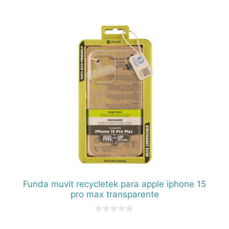
d
e
5
Funda muvit recycletek para apple iphone 15
pro max transparente
0
d