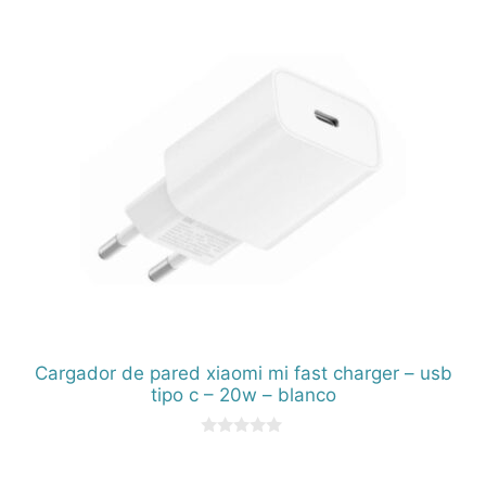
e
5
Cargador de pared xiaomi mi fast charger – usb
tipo c – 20w – blanco
0
d
e