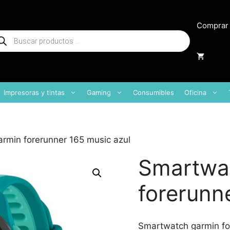
Comprar
squeda
oductos
Impresoras y tintas
Gaming
Consumibles
Oficina
rmin forerunner 165 music azul
Smartwa
forerunn
Smartwatch garmin fo