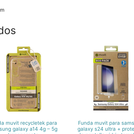
mm
dos
a muvit recycletek para
Funda muvit para sam
ung galaxy a14 4g – 5g
galaxy s24 ultra + prot