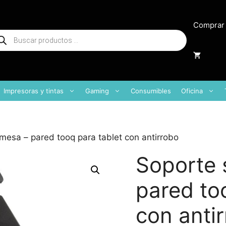
Comprar
squeda
oductos
Impresoras y tintas
Gaming
Consumibles
Oficina
mesa – pared tooq para tablet con antirrobo
Soporte 
pared to
con anti