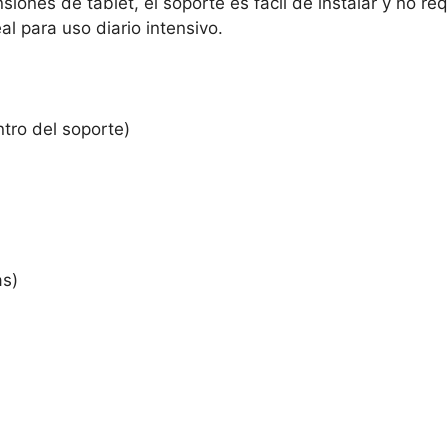
iones de tablet, el soporte es fácil de instalar y no re
l para uso diario intensivo.
ntro del soporte)
as)