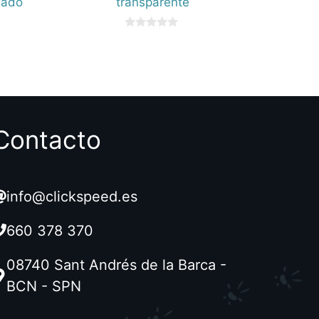
lado
transparente
0
d
e
5
Contacto
info@clickspeed.es
660 378 370
08740 Sant Andrés de la Barca -
BCN - SPN