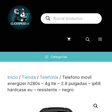
Saltar
al
Búsqueda
contenido
de
productos
Menú
Categorías
Inicio
/
Tienda
/
Telefonía
/ Telefono movil
energizer h280s – 4g lte – 2.8 pulgadas – ip68
hardcase eu – resistente – negro