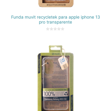
Funda muvit recycletek para apple iphone 13
pro transparente
0
d
e
5