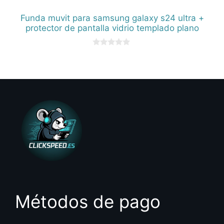
Funda muvit para samsung galaxy s24 ultra +
protector de pantalla vidrio templado plano
0
d
e
5
Métodos de pago