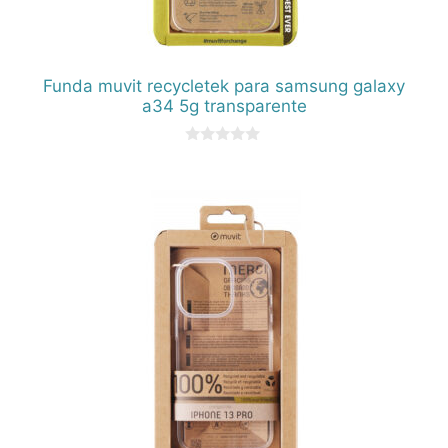
Funda muvit recycletek para samsung galaxy
a34 5g transparente
0
d
e
5