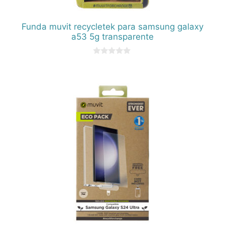
Funda muvit recycletek para samsung galaxy
a53 5g transparente
0
d
e
5