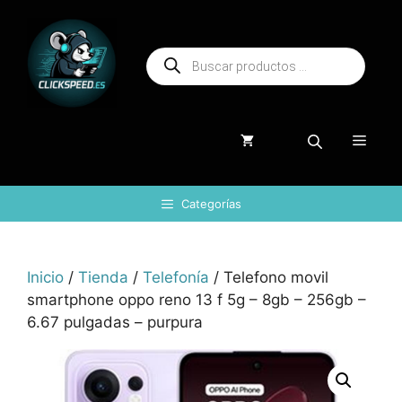
Saltar
al
Búsqueda
contenido
de
productos
Menú
Categorías
Inicio
/
Tienda
/
Telefonía
/ Telefono movil
smartphone oppo reno 13 f 5g – 8gb – 256gb –
6.67 pulgadas – purpura