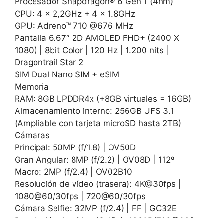
Procesador Snapdragon® 6 Gen 1 (4nm)
CPU: 4 x 2,2GHz + 4 x 1.8GHz
GPU: Adreno™ 710 @676 MHz
Pantalla 6.67″ 2D AMOLED FHD+ (2400 X
1080) | 8bit Color | 120 Hz | 1.200 nits |
Dragontrail Star 2
SIM Dual Nano SIM + eSIM
Memoria
RAM: 8GB LPDDR4x (+8GB virtuales = 16GB)
Almacenamiento interno: 256GB UFS 3.1
(Ampliable con tarjeta microSD hasta 2TB)
Cámaras
Principal: 50MP (f/1.8) | OV50D
Gran Angular: 8MP (f/2.2) | OV08D | 112º
Macro: 2MP (f/2.4) | OV02B10
Resolución de vídeo (trasera): 4K@30fps |
1080@60/30fps | 720@60/30fps
Cámara Selfie: 32MP (f/2.4) | FF | GC32E