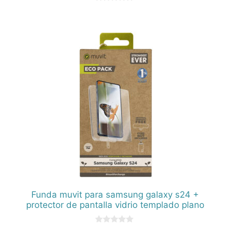
0
d
e
5
Funda muvit para samsung galaxy s24 +
protector de pantalla vidrio templado plano
0