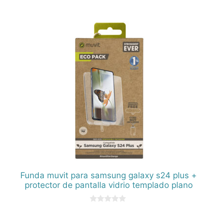
d
e
5
Funda muvit para samsung galaxy s24 plus +
protector de pantalla vidrio templado plano
0
d