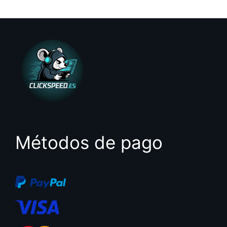
e
5
Métodos de pago