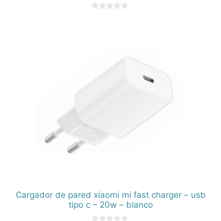
0
d
e
5
Cargador de pared xiaomi mi fast charger – usb
tipo c – 20w – blanco