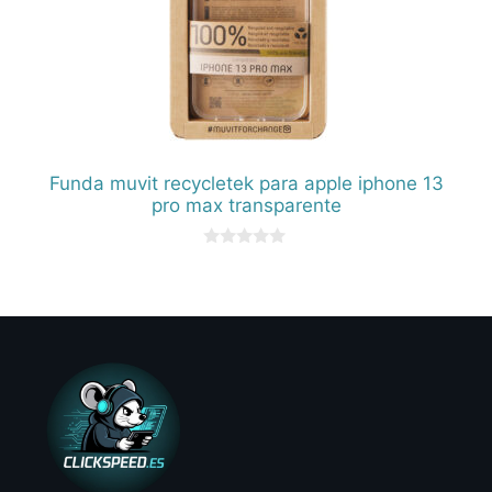
Funda muvit recycletek para apple iphone 13
pro max transparente
0
d
e
5