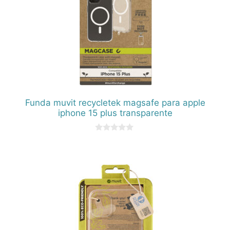
Funda muvit recycletek magsafe para apple
iphone 15 plus transparente
0
d
e
5