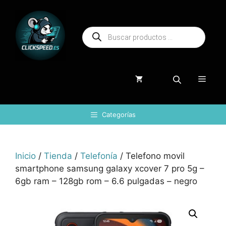
Saltar
al
Búsqueda
contenido
de
productos
Menú
Categorías
Inicio
/
Tienda
/
Telefonía
/ Telefono movil
smartphone samsung galaxy xcover 7 pro 5g –
6gb ram – 128gb rom – 6.6 pulgadas – negro