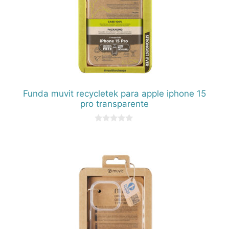
Funda muvit recycletek para apple iphone 15
pro transparente
0
d
e
5