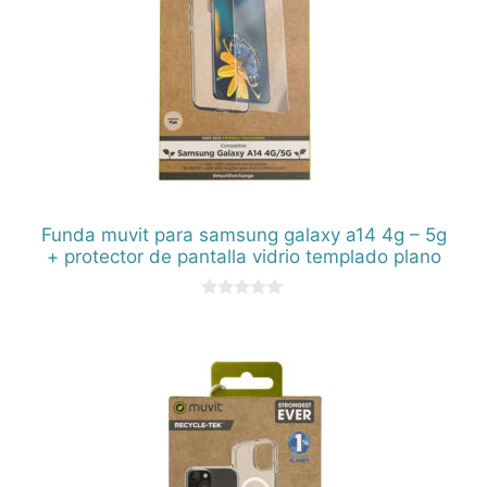
Funda muvit para samsung galaxy a14 4g – 5g
+ protector de pantalla vidrio templado plano
0
d
e
5