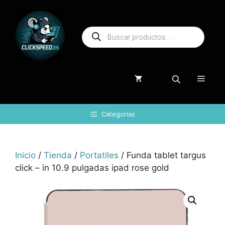
Saltar
al
Búsqueda
contenido
de
productos
Menú
Categorías
Inicio
/
Tienda
/
Portatiles
/ Funda tablet targus
click – in 10.9 pulgadas ipad rose gold