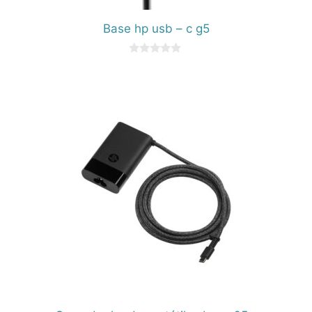
Base hp usb – c g5
0
d
e
5