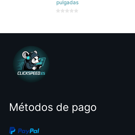
pulgadas
0
d
e
5
Métodos de pago