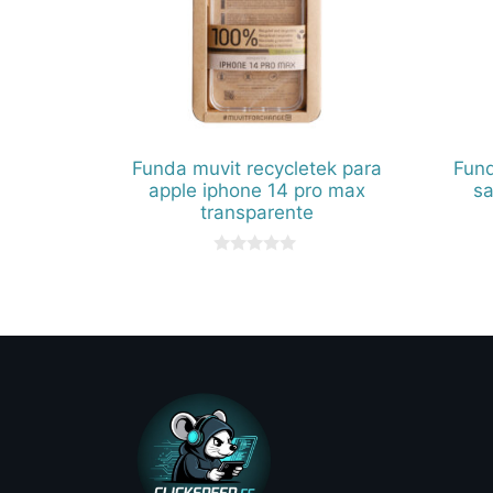
Funda muvit recycletek para
Fund
apple iphone 14 pro max
s
transparente
0
d
e
5