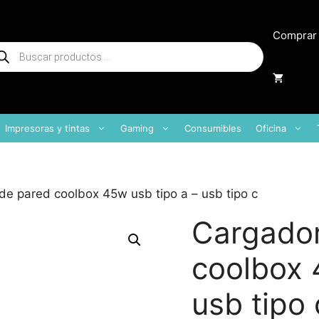
Comprar
squeda
oductos
Impresoras y tintas
Gaming
Consumibles
Oficina
de pared coolbox 45w usb tipo a – usb tipo c
Cargador
coolbox 
usb tipo 