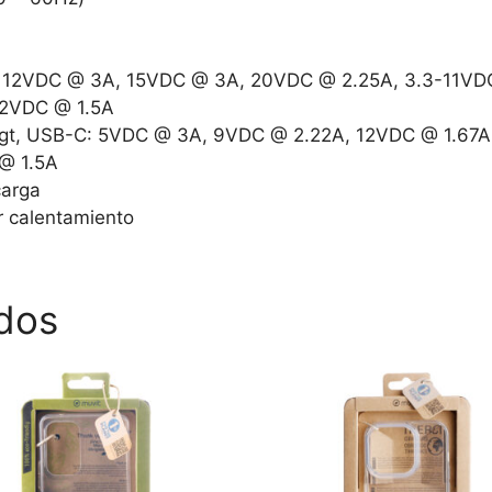
 12VDC @ 3A, 15VDC @ 3A, 20VDC @ 2.25A, 3.3-11VD
12VDC @ 1.5A
&gt, USB-C: 5VDC @ 3A, 9VDC @ 2.22A, 12VDC @ 1.67A
@ 1.5A
carga
r calentamiento
dos