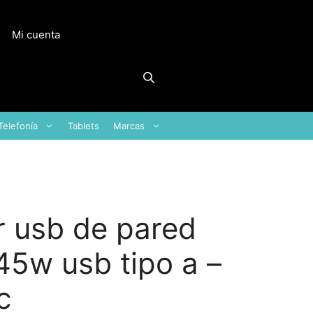
Mi cuenta
Telefonía
Tablets
Marcas
 usb de pared
45w usb tipo a –
c