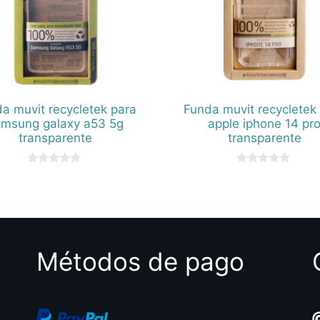
a muvit recycletek para
Funda muvit recycletek
amsung galaxy a53 5g
apple iphone 14 pr
transparente
transparente
0
0
d
d
e
e
5
5
Métodos de pago