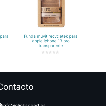
 para
Funda muvit recycletek para
o
apple iphone 13 pro
transparente
0
d
e
5
Contacto
info@clickspeed.es